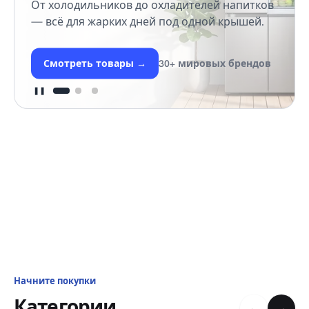
От холодильников до охладителей напитков
— всё для жарких дней под одной крышей.
Смотреть товары
→
30+ мировых брендов
❚❚
Начните покупки
Категории
←
→