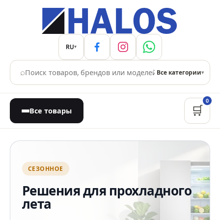
RU
▾
⌕
Все категории
▾
0
🛒
Все товары
Магазин бытовой техники
СЕЗОННОЕ
Решения для прохладного
лета