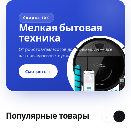
Скидка 10%
Мелкая бытовая
техника
От роботов-пылесосов до кофемашин — всё
для повседневных нужд.
→
Смотреть
Популярные товары
←
→