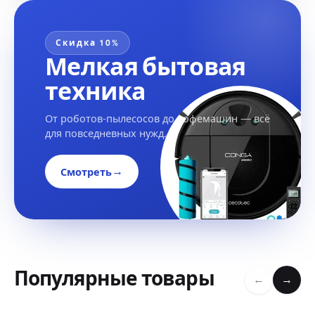
Скидка 10%
Мелкая бытовая
техника
От роботов-пылесосов до кофемашин — всё
для повседневных нужд.
→
Смотреть
Популярные товары
←
→