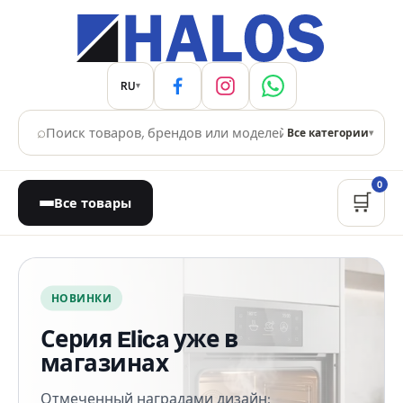
RU
▾
⌕
Все категории
▾
0
🛒
Все товары
Магазин бытовой техники
НОВИНКИ
Серия Elica уже в
магазинах
Отмеченный наградами дизайн: