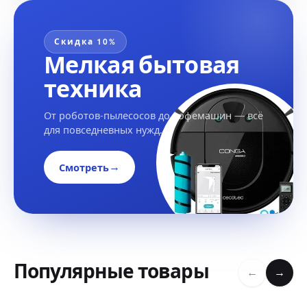
Скидка 10%
Мелкая бытовая
техника
От роботов-пылесосов до кофемашин — всё
для повседневных нужд.
→
Смотреть
Популярные товары
←
→