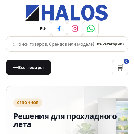
RU
▾
⌕
Все категории
▾
0
🛒
Все товары
Магазин бытовой техники
СЕЗОННОЕ
Решения для прохладного
лета