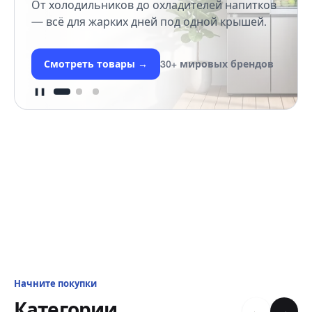
От холодильников до охладителей напитков
— всё для жарких дней под одной крышей.
Смотреть товары
→
30+ мировых брендов
❚❚
Начните покупки
Категории
←
→