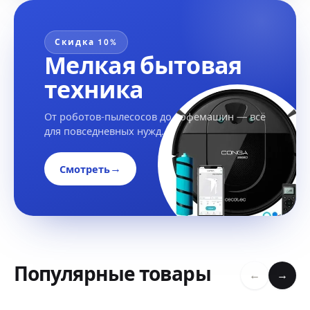
Скидка 10%
Мелкая бытовая
техника
От роботов-пылесосов до кофемашин — всё
для повседневных нужд.
→
Смотреть
Популярные товары
←
→