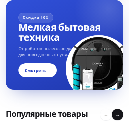
Скидка 10%
Мелкая бытовая
техника
От роботов-пылесосов до кофемашин — всё
для повседневных нужд.
→
Смотреть
Популярные товары
←
→