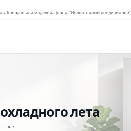
 и климата на Северном К
охладного лета
 — всё