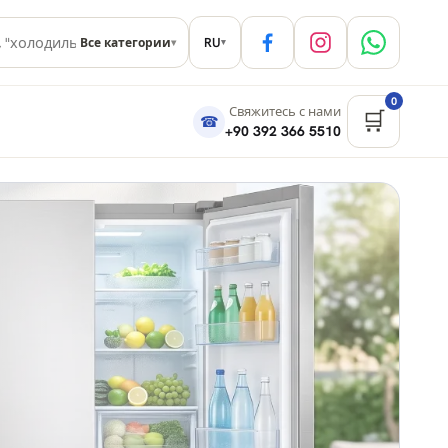
RU
Все категории
▾
▾
0
Свяжитесь с нами
🛒
☎
+90 392 366 5510
ипре