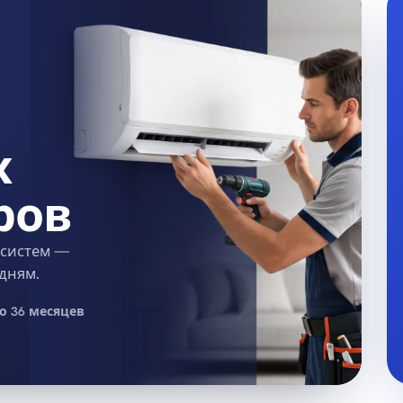
х
ров
 систем —
 дням.
о 36 месяцев