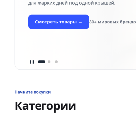
для жарких дней под одной крышей.
Смотреть товары
→
30+ мировых бренд
❚❚
Начните покупки
Категории