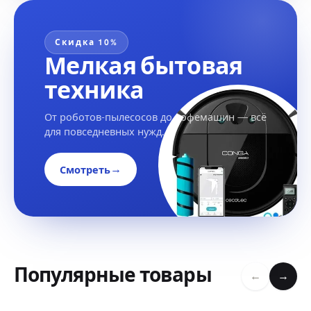
Скидка 10%
Мелкая бытовая
техника
От роботов-пылесосов до кофемашин — всё
для повседневных нужд.
→
Смотреть
Популярные товары
←
→