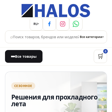
RU
▾
⌕
Все категории
▾
0
🛒
Все товары
Магазин бытовой техники
СЕЗОННОЕ
Решения для прохладного
лета