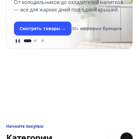
От холодильников до охладителей напитков
— всё для жарких дней под одной крышей.
Смотреть товары
→
30+ мировых брендов
❚❚
Начните покупки
Категории
←
→