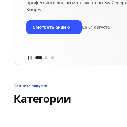
вытяжки.
Смотреть серию
→
Ограниченный запас
❚❚
Начните покупки
Категории