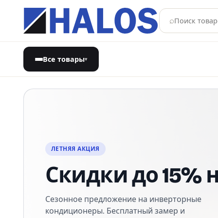
⌕
Все товары
▾
Магазин бытовой техники
НОВИНКИ
Серия Elica уже
Отмеченный наградами дизайн: индукционн
панели со встроенной вытяжкой и стеклянны