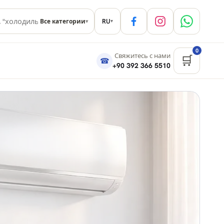
RU
Все категории
▾
▾
0
Свяжитесь с нами
🛒
☎
+90 392 366 5510
ипре