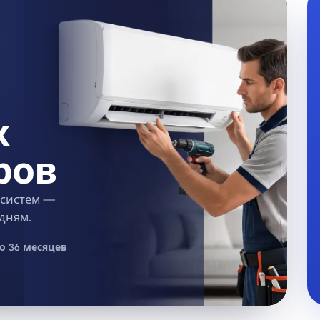
х
ров
 систем —
 дням.
о 36 месяцев