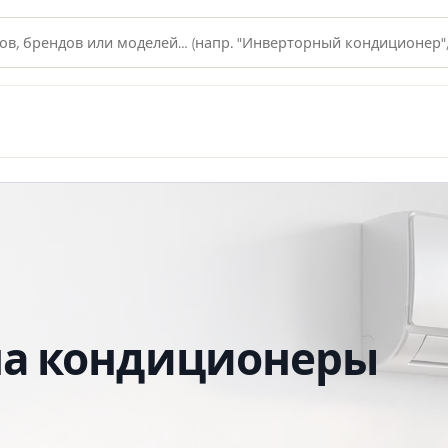
 и климата на Северном К
 в магазинах
ые
е